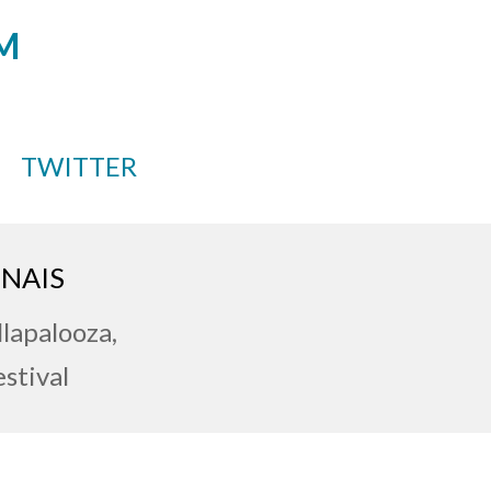
M
TWITTER
NAIS
llapalooza,
stival