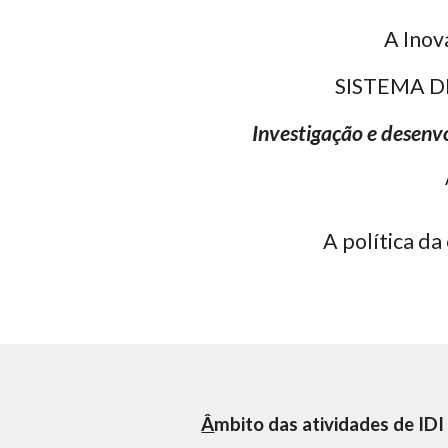
A Inov
SISTEMA D
Investigação e desenvo
A pol
í
tica da
Â
mbito das atividades de IDI