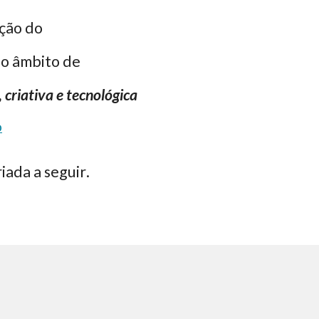
ação do
 o
â
mbito de
 criativa e tecnológica
o
riada
a seguir
.