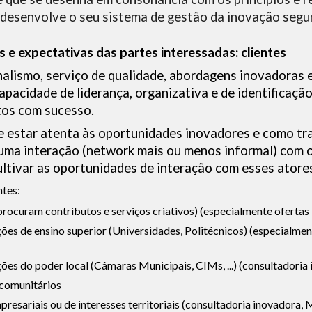
desenvolve o seu sistema de gestão da inovação segu
e expectativas das partes interessadas: clientes
alismo, serviço de qualidade, abordagens inovadoras e
pacidade de liderança, organizativa e de identificação
tos com sucesso.
de estar atenta às oportunidades inovadores e como tr
 uma interação (network mais ou menos informal) com 
tivar as oportunidades de interação com esses atores (
ntes:
rocuram contributos e serviços criativos) (especialmente oferta
ições de ensino superior (Universidades, Politécnicos) (especialme
ições do poder local (Câmaras Municipais, CIMs, ...) (consultadoria
 comunitários
resariais ou de interesses territoriais (consultadoria inovadora, 