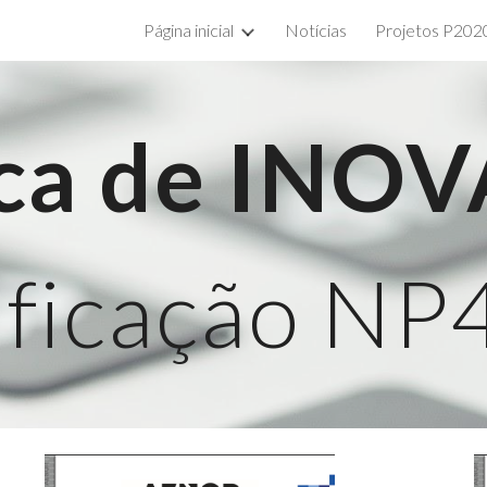
Página inicial
Notícias
Projetos P202
ip to main content
Skip to navigat
ica de IN
ificação NP