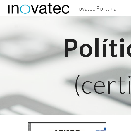
Inovatec Portugal
Sk
Polít
(
cert