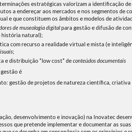
eterminações estratégicas valorizam a identificação d
dutos a endereçar aos mercados e nos segmentos de c
al e que constituem os âmbitos e modelos de ativida
dores de museologia digital
para gestão e difusão de con
história natural);
ica com recurso a realidade virtual e mista (e inteligên
isuais
;
a e distribuição “low cost” de
conteúdos documentais
 gestão é
o: gestão de projetos de natureza científica, criativa
igação, desenvolvimento e inovação) na Inovatec dese
essos que pretende implementar e documentar as suas 
 que se desenha em consonância com os princípios e 