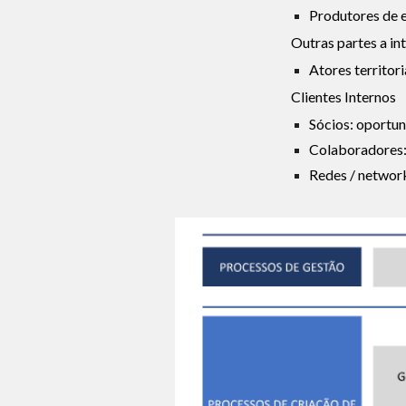
Produtores de e
Outras partes a in
Atores territori
Clientes Internos
Sócios: oportu
Colaboradores: 
Redes / network