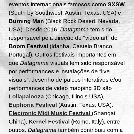
eventos internacionais famosos como
SXSW
(South by Southwest, Austin, Texas, USA) e
Burning Man
(Black Rock Desert, Nevada,
USA).
Desde
2016,
Datagrama
tem sido
responsavel pela direção de "
video art
" do
Boom Festival
(Idanha, Castelo Branco,
Portugal). Outros festivais importantes em
que
Datagrama
visuals tem sido responsável
por performances e instalações de “live
visuals”, desenho de palcos interativos e/ou
performances de video mapping 3D são
Lollapalooza
(Chicago, Illinois USA),
Euphoria Festival
(Austin, Texas, USA),
Electronic Midi Music Festival
(Shangai,
China),
Kernel Festival (
Rome, Italy), entre
outros.
Datagrama
também contribuiu com a