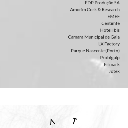
EDP Produção SA
Amorim Cork &
Research
EMEF
Centimfe
Hotel Ibis
Camara Municipal de Gaia
LX Factory
Parque Nascente (Porto)
Probigalp
Primark
Jotex